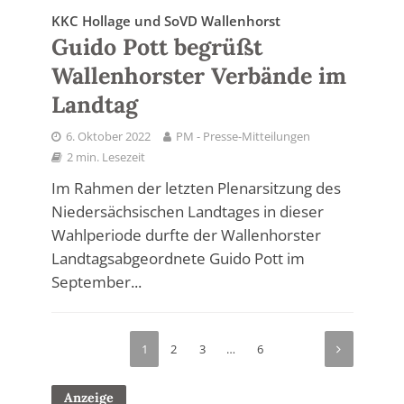
KKC Hollage und SoVD Wallenhorst
Guido Pott begrüßt
Wallenhorster Verbände im
Landtag
6. Oktober 2022
PM - Presse-Mitteilungen
2 min. Lesezeit
Im Rahmen der letzten Plenarsitzung des
Niedersächsischen Landtages in dieser
Wahlperiode durfte der Wallenhorster
Landtagsabgeordnete Guido Pott im
September...
1
2
3
…
6
Anzeige