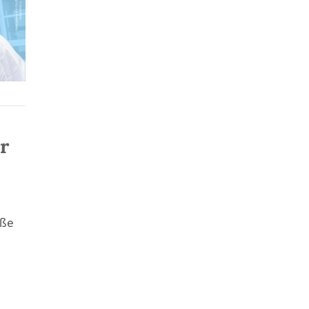
r
aße