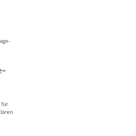
lage-
e-
 für
klären