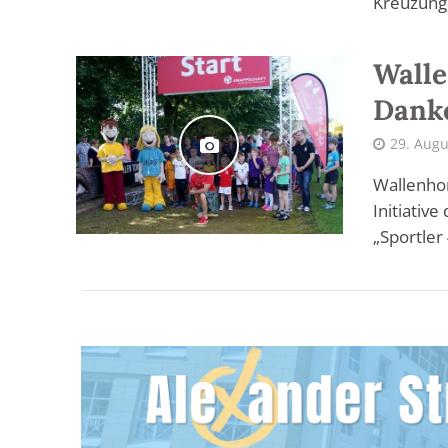
Kreuzungs
Walle
Danke
29. Augu
Wallenhor
Initiativ
„Sportler 