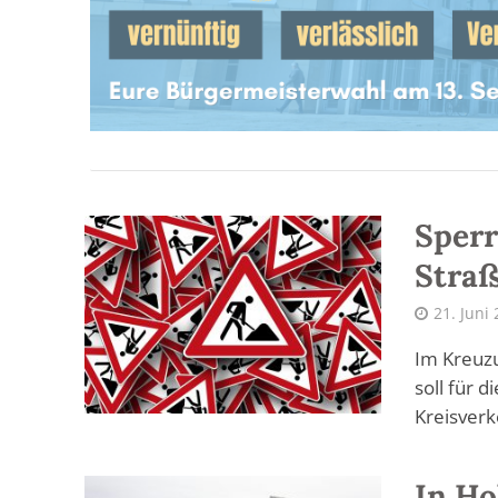
Sperr
Straß
21. Juni
Im Kreuzu
soll für 
Kreisverk
In Ho