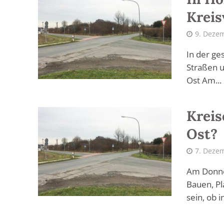
Kreis
9. Deze
In der ge
Straßen u
Ost Am...
Kreis
Ost?
7. Deze
Am Donner
Bauen, Pl
sein, ob i