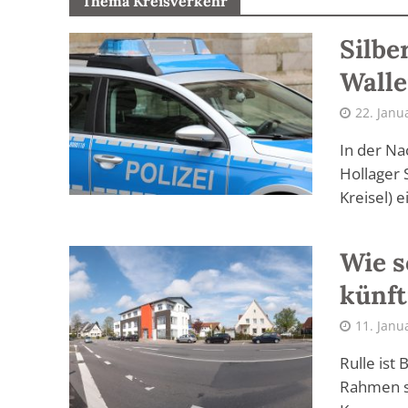
Thema Kreisverkehr
Silbe
Walle
22. Janu
In der Na
Hollager 
Kreisel) ei
Wie s
künft
11. Janu
Rulle ist
Rahmen so