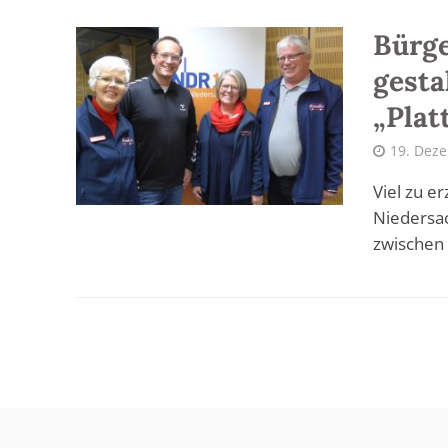
Bürge
gesta
„Plat
19. Dez
Viel zu e
Niedersac
zwischen 