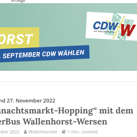
Anzeige
nd 27. November 2022
hnachtsmarkt-Hopping“ mit dem
erBus Wallenhorst-Wersen
mber 2022
Wallenhorster
1 min. Lesezeit