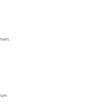
hsen,
n
 zum