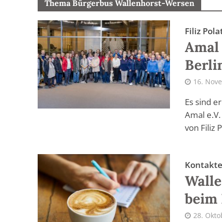
Thema Bürgerbus Wallenhorst-Wersen
Filiz Po
Amal 
Berli
16. Nov
Es sind e
Amal e.V
von Filiz P
Kontakte
Wall
beim 
28. Okto