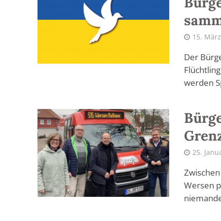
Bürg
samme
15. März
Der Bürge
Flüchtlin
werden S
Bürge
Grenz
25. Janu
Zwischen 
Wersen pr
niemanden