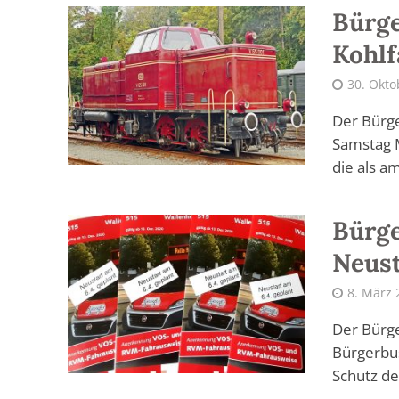
Bürge
Kohlf
30. Okto
Der Bürg
Samstag M
die als am
Bürge
Neust
8. März 
Der Bürge
Bürgerbus
Schutz de