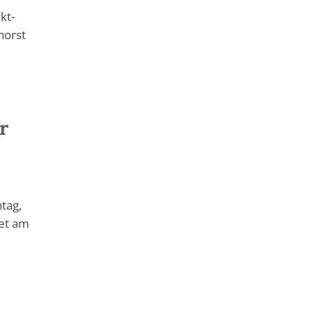
kt-
horst
r
tag,
det am