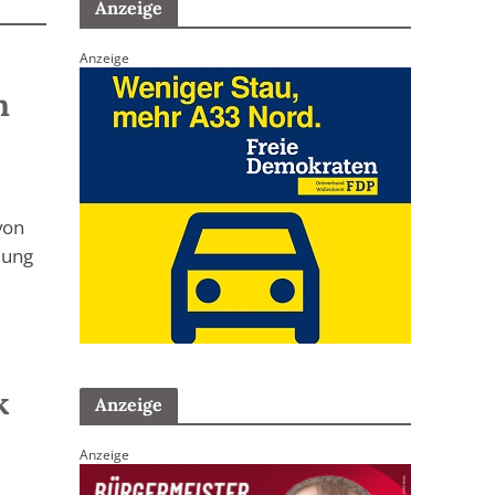
Anzeige
Anzeige
n
von
dung
k
Anzeige
Anzeige