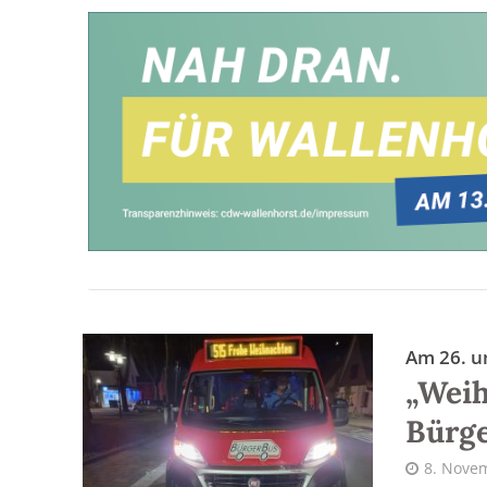
Am 26. u
„Wei
Bürg
8. Nove