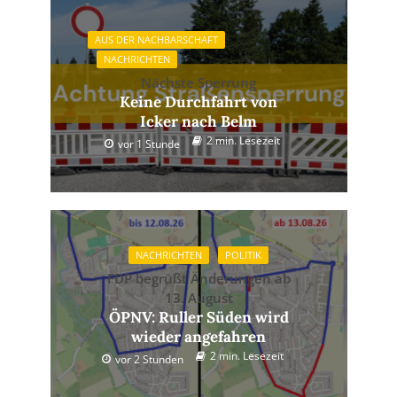
AUS DER NACHBARSCHAFT
NACHRICHTEN
Nächste Sperrung
Keine Durchfahrt von
Icker nach Belm
2 min. Lesezeit
vor 1 Stunde
NACHRICHTEN
POLITIK
FDP begrüßt Änderungen ab
13. August
ÖPNV: Ruller Süden wird
wieder angefahren
2 min. Lesezeit
vor 2 Stunden