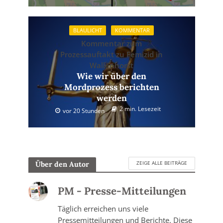
BLAULICHT
KOMMENTAR
Kommentar zum
Prozessauftakt zu Femizid in
Wallenhorst
Wie wir über den
Mordprozess berichten
werden
2 min. Lesezeit
vor 20 Stunden
ZEIGE ALLE BEITRÄGE
Über den Autor
PM - Presse-Mitteilungen
Täglich erreichen uns viele
Pressemitteilungen und Berichte. Diese