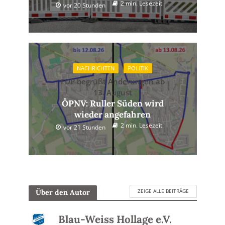
2 min. Lesezeit
vor 20 Stunden
NACHRICHTEN
POLITIK
FDP begrüßt Änderungen ab
13. August
ÖPNV: Ruller Süden wird
wieder angefahren
2 min. Lesezeit
vor 21 Stunden
ZEIGE ALLE BEITRÄGE
Über den Autor
Blau-Weiss Hollage e.V.