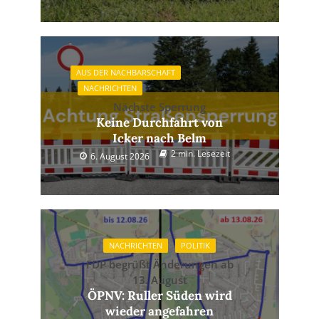
AUS DER NACHBARSCHAFT
NACHRICHTEN
Nächste Sperrung
Keine Durchfahrt von
Icker nach Belm
2 min. Lesezeit
6. August 2026
NACHRICHTEN
POLITIK
FDP begrüßt Änderungen ab
13. August
ÖPNV: Ruller Süden wird
wieder angefahren