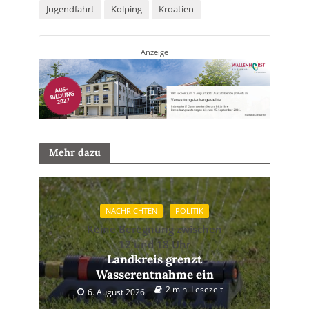
Jugendfahrt
Kolping
Kroatien
Anzeige
Mehr dazu
NACHRICHTEN
POLITIK
Keine Beregnung zwischen
12 und 18 Uhr
Landkreis grenzt
Wasserentnahme ein
2 min. Lesezeit
6. August 2026