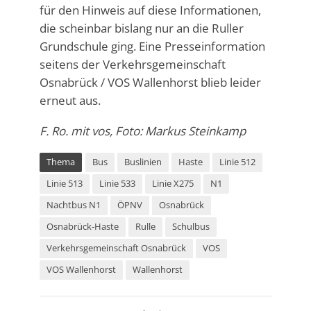
für den Hinweis auf diese Informationen,
die scheinbar bislang nur an die Ruller
Grundschule ging. Eine Presseinformation
seitens der Verkehrsgemeinschaft
Osnabrück / VOS Wallenhorst blieb leider
erneut aus.
F. Ro. mit vos, Foto: Markus Steinkamp
Thema
Bus
Buslinien
Haste
Linie 512
Linie 513
Linie 533
Linie X275
N1
Nachtbus N1
ÖPNV
Osnabrück
Osnabrück-Haste
Rulle
Schulbus
Verkehrsgemeinschaft Osnabrück
VOS
VOS Wallenhorst
Wallenhorst