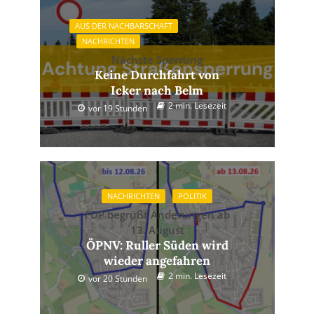
AUS DER NACHBARSCHAFT
NACHRICHTEN
Nächste Sperrung
Keine Durchfahrt von
Icker nach Belm
2 min. Lesezeit
vor 19 Stunden
NACHRICHTEN
POLITIK
FDP begrüßt Änderungen ab
13. August
ÖPNV: Ruller Süden wird
wieder angefahren
2 min. Lesezeit
vor 20 Stunden