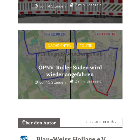
2 min. Lesezeit
vor 14 Stunden
NACHRICHTEN
POLITIK
FDP begrüßt Änderungen ab
13. August
ÖPNV: Ruller Süden wird
wieder angefahren
2 min. Lesezeit
vor 15 Stunden
ZEIGE ALLE BEITRÄGE
Über den Autor
Blau-Weiss Hollage e.V.