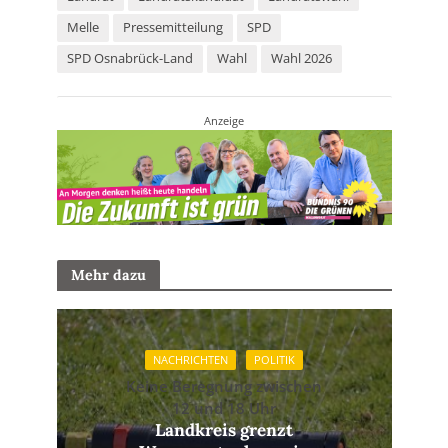
Melle
Pressemitteilung
SPD
SPD Osnabrück-Land
Wahl
Wahl 2026
Anzeige
Mehr dazu
NACHRICHTEN
POLITIK
Keine Beregnung zwischen
12 und 18 Uhr
Landkreis grenzt