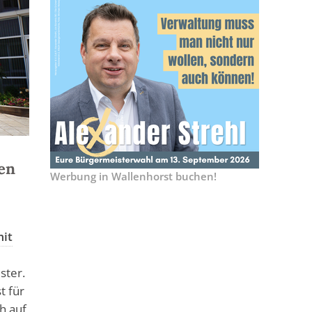
en
Werbung in Wallenhorst buchen!
it
ster.
t für
h auf