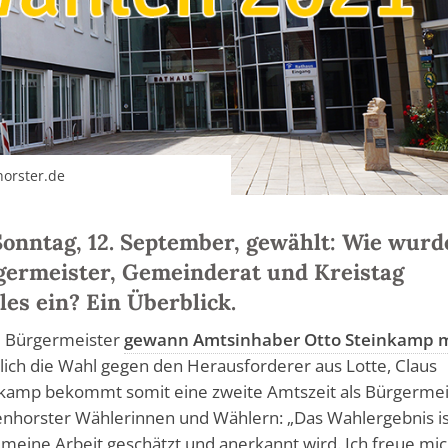
horster.de
Sonntag, 12. September, gewählt: Wie wurd
germeister, Gemeinderat und Kreistag
lles ein? Ein Überblick.
 Bürgermeister
gewann Amtsinhaber Otto Steinkamp m
lich die Wahl gegen den Herausforderer aus Lotte, Claus
nkamp bekommt somit eine zweite Amtszeit als Bürgermei
lenhorster Wählerinnen und Wählern: „Das Wahlergebnis is
 meine Arbeit geschätzt und anerkannt wird. Ich freue mic