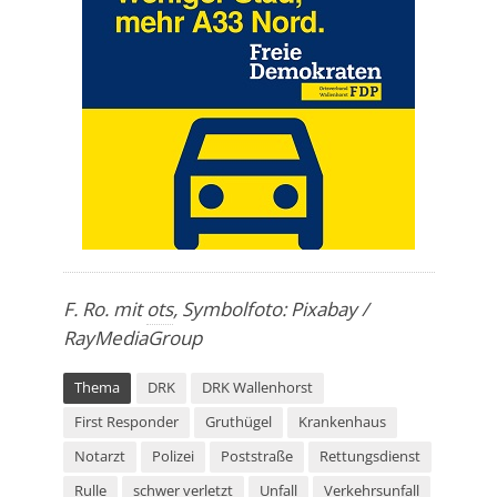
F. Ro. mit
ots
, Symbolfoto: Pixabay /
RayMediaGroup
Thema
DRK
DRK Wallenhorst
First Responder
Gruthügel
Krankenhaus
Notarzt
Polizei
Poststraße
Rettungsdienst
Rulle
schwer verletzt
Unfall
Verkehrsunfall