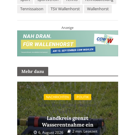
Tennissaison
TSV Wallenhorst
Wallenhorst
Anzeige
Mehr dazu
NACHRICHTEN
POLITIK
Keine Beregnung zwischen
12 und 18 Uhr
Landkreis grenzt
Wasserentnahme ein
2 min. Lesezeit
6. August 2026