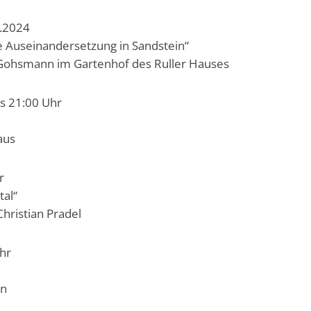
6.2024
he Auseinandersetzung in Sandstein“
Gohsmann im Gartenhof des Ruller Hauses
is 21:00 Uhr
aus
r
tal“
hristian Pradel
hr
en