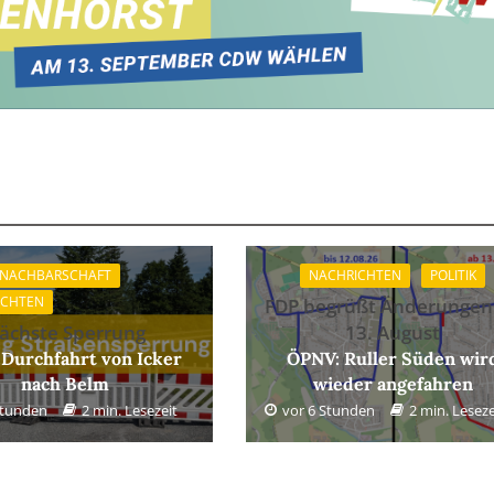
 NACHBARSCHAFT
NACHRICHTEN
POLITIK
ICHTEN
FDP begrüßt Änderungen
ächste Sperrung
13. August
 Durchfahrt von Icker
ÖPNV: Ruller Süden wir
nach Belm
wieder angefahren
Stunden
2 min. Lesezeit
vor 6 Stunden
2 min. Leseze