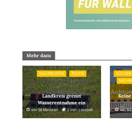
Mehr dazu
NACHRICHTEN
POLITIK
AUS DER
NACHR
Keine Beregnung zwischen
12 und 18 Uhr
N
Landkreis grenzt
Keine
Wasserentnahme ein
vor 58 Minuten
2 min. Lesezeit
vor 5 