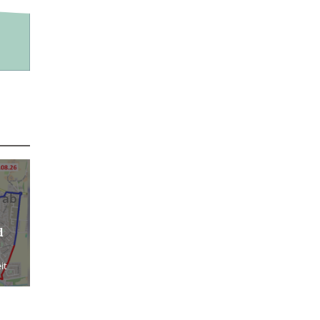
 ab
d
it