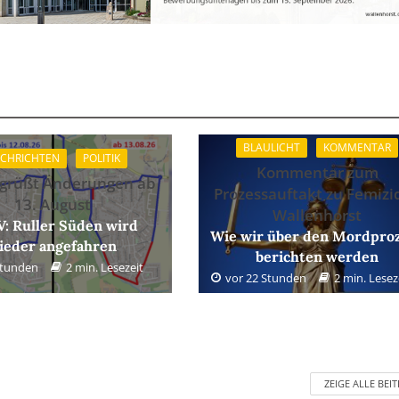
BLAULICHT
KOMMENTAR
CHRICHTEN
POLITIK
Kommentar zum
grüßt Änderungen ab
Prozessauftakt zu Femizid
13. August
Wallenhorst
: Ruller Süden wird
Wie wir über den Mordpro
ieder angefahren
berichten werden
Stunden
2 min. Lesezeit
vor 22 Stunden
2 min. Lesez
ZEIGE ALLE BEI