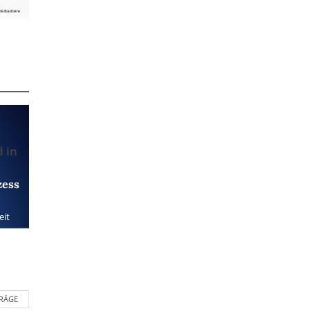
 in
zess
eit
TRÄGE