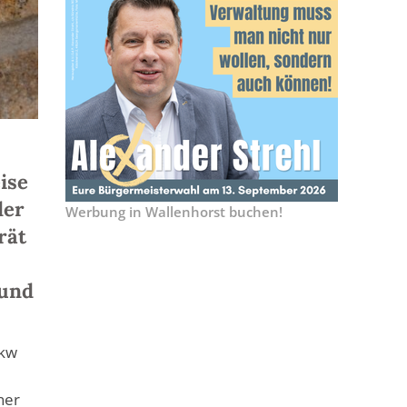
ise
der
Werbung in Wallenhorst buchen!
rät
 und
Lkw
ner