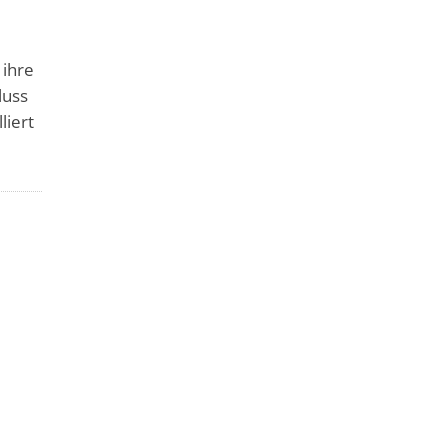
 ihre
luss
liert