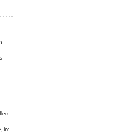
n
s
n
llen
e, im