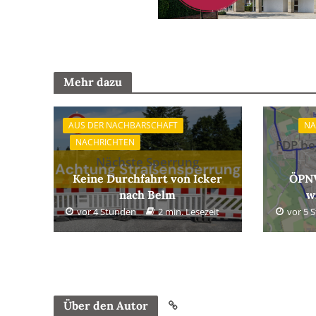
Mehr dazu
AUS DER NACHBARSCHAFT
NA
NACHRICHTEN
FDP be
Nächste Sperrung
Keine Durchfahrt von Icker
ÖPNV
nach Belm
w
vor 4 Stunden
2 min. Lesezeit
vor 5 
Über den Autor