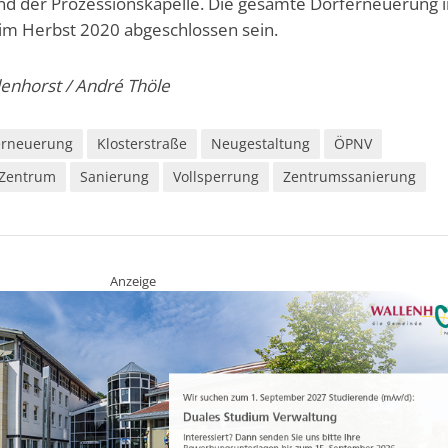
nd der Prozessionskapelle. Die gesamte Dorferneuerung 
 im Herbst 2020 abgeschlossen sein.
enhorst / André Thöle
erneuerung
Klosterstraße
Neugestaltung
ÖPNV
 Zentrum
Sanierung
Vollsperrung
Zentrumssanierung
Anzeige