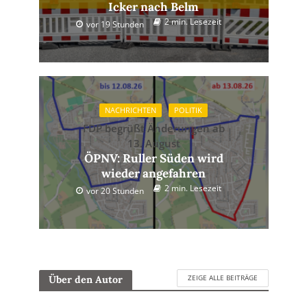
Icker nach Belm
2 min. Lesezeit
vor 19 Stunden
NACHRICHTEN
POLITIK
FDP begrüßt Änderungen ab
13. August
ÖPNV: Ruller Süden wird
wieder angefahren
2 min. Lesezeit
vor 20 Stunden
ZEIGE ALLE BEITRÄGE
Über den Autor