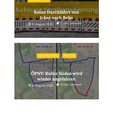
Nächste Sperrung
Keine Durchfahrt von
Icker nach Belm
2 min. Lesezeit
6. August 2026
NACHRICHTEN
POLITIK
FDP begrüßt Änderungen ab
13. August
ÖPNV: Ruller Süden wird
wieder angefahren
2 min. Lesezeit
6. August 2026