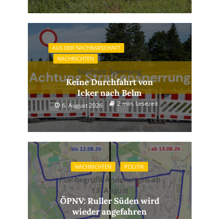
AUS DER NACHBARSCHAFT
NACHRICHTEN
Nächste Sperrung
Keine Durchfahrt von
Icker nach Belm
2 min. Lesezeit
6. August 2026
NACHRICHTEN
POLITIK
FDP begrüßt Änderungen ab
13. August
ÖPNV: Ruller Süden wird
wieder angefahren