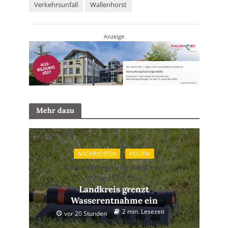
Verkehrsunfall
Wallenhorst
Anzeige
Mehr dazu
NACHRICHTEN
POLITIK
Keine Beregnung zwischen
12 und 18 Uhr
Landkreis grenzt
Wasserentnahme ein
2 min. Lesezeit
vor 20 Stunden