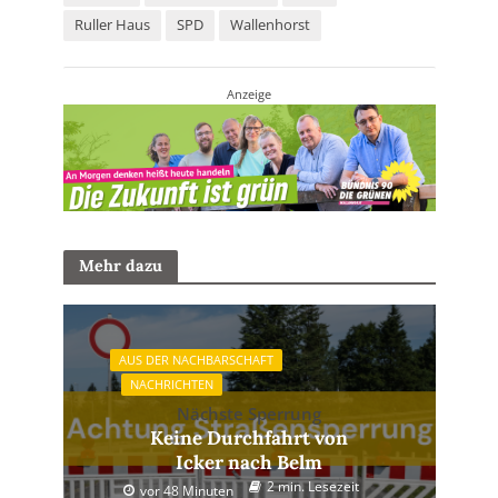
Ruller Haus
SPD
Wallenhorst
Anzeige
Mehr dazu
AUS DER NACHBARSCHAFT
NACHRICHTEN
Nächste Sperrung
Keine Durchfahrt von
Icker nach Belm
2 min. Lesezeit
vor 48 Minuten