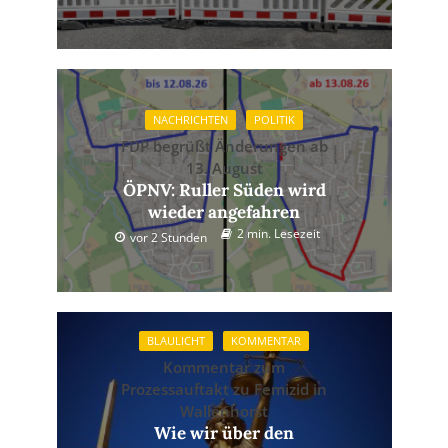
NACHRICHTEN
POLITIK
FDP begrüßt Änderungen ab
13. August
ÖPNV: Ruller Süden wird
wieder angefahren
2 min. Lesezeit
vor 2 Stunden
BLAULICHT
KOMMENTAR
Kommentar zum
Prozessauftakt zu Femizid in
Wallenhorst
Wie wir über den