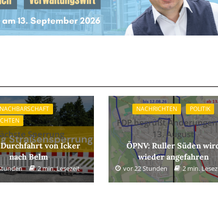
 NACHBARSCHAFT
NACHRICHTEN
POLITIK
ICHTEN
FDP begrüßt Änderungen
ächste Sperrung
13. August
 Durchfahrt von Icker
ÖPNV: Ruller Süden wir
nach Belm
wieder angefahren
 Stunden
2 min. Lesezeit
vor 22 Stunden
2 min. Lesez