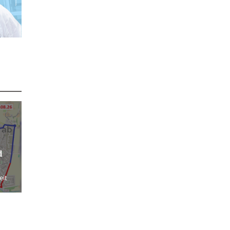
 ab
d
eit