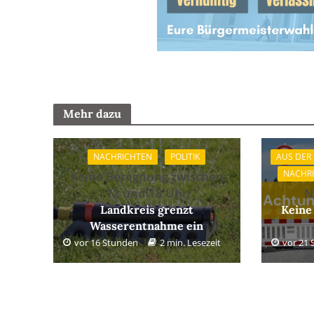
Mehr dazu
NACHRICHTEN
POLITIK
AUS DER
NACHR
Keine Beregnung zwischen
12 und 18 Uhr
N
Landkreis grenzt
Keine
Wasserentnahme ein
vor 16 Stunden
2 min. Lesezeit
vor 21