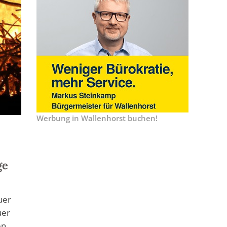
Werbung in Wallenhorst buchen!
ge
uer
uer
en.