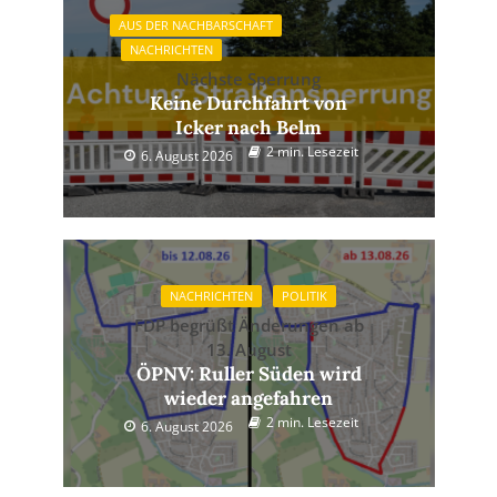
AUS DER NACHBARSCHAFT
NACHRICHTEN
Nächste Sperrung
Keine Durchfahrt von
Icker nach Belm
2 min. Lesezeit
6. August 2026
NACHRICHTEN
POLITIK
FDP begrüßt Änderungen ab
13. August
ÖPNV: Ruller Süden wird
wieder angefahren
2 min. Lesezeit
6. August 2026