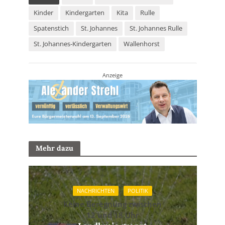
Kinder
Kindergarten
Kita
Rulle
Spatenstich
St. Johannes
St. Johannes Rulle
St. Johannes-Kindergarten
Wallenhorst
Anzeige
Mehr dazu
NACHRICHTEN
POLITIK
Keine Beregnung zwischen
12 und 18 Uhr