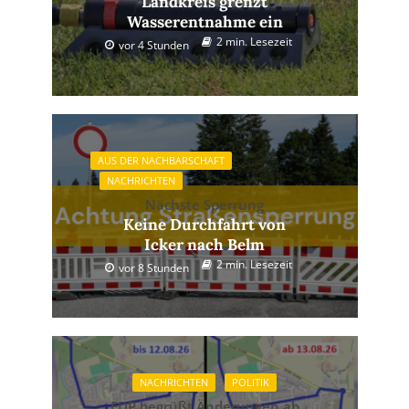
Landkreis grenzt
Wasserentnahme ein
2 min. Lesezeit
vor 4 Stunden
AUS DER NACHBARSCHAFT
NACHRICHTEN
Nächste Sperrung
Keine Durchfahrt von
Icker nach Belm
2 min. Lesezeit
vor 8 Stunden
NACHRICHTEN
POLITIK
FDP begrüßt Änderungen ab