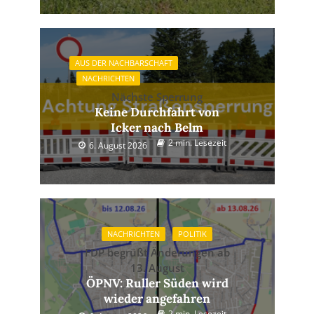
AUS DER NACHBARSCHAFT
NACHRICHTEN
Nächste Sperrung
Keine Durchfahrt von
Icker nach Belm
2 min. Lesezeit
6. August 2026
NACHRICHTEN
POLITIK
FDP begrüßt Änderungen ab
13. August
ÖPNV: Ruller Süden wird
wieder angefahren
2 min. Lesezeit