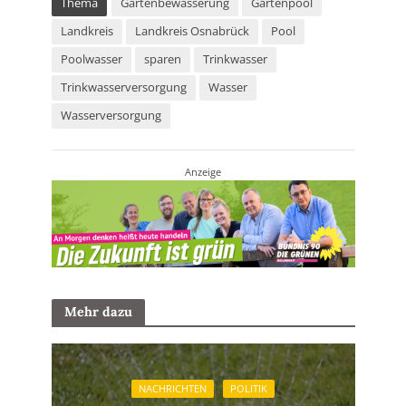
Thema
Gartenbewässerung
Gartenpool
Landkreis
Landkreis Osnabrück
Pool
Poolwasser
sparen
Trinkwasser
Trinkwasserversorgung
Wasser
Wasserversorgung
Anzeige
Mehr dazu
NACHRICHTEN
POLITIK