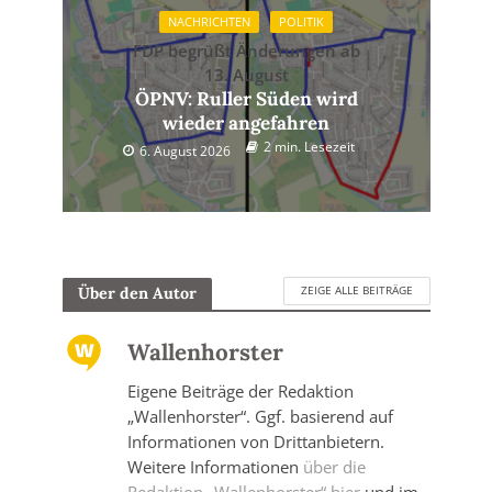
NACHRICHTEN
POLITIK
FDP begrüßt Änderungen ab
13. August
ÖPNV: Ruller Süden wird
wieder angefahren
2 min. Lesezeit
6. August 2026
ZEIGE ALLE BEITRÄGE
Über den Autor
Wallenhorster
Eigene Beiträge der Redaktion
„Wallenhorster“. Ggf. basierend auf
Informationen von Drittanbietern.
Weitere Informationen
über die
Redaktion „Wallenhorster“ hier
und im