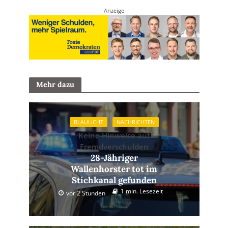
Anzeige
Mehr dazu
BLAULICHT
NACHRICHTEN
Keine Hinweise auf
Fremdverschulden
28-Jähriger
Wallenhorster tot im
Stichkanal gefunden
1 min. Lesezeit
vor 2 Stunden