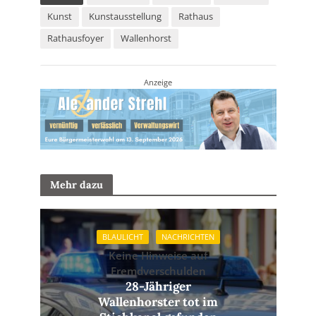
Kunst
Kunstausstellung
Rathaus
Rathausfoyer
Wallenhorst
Anzeige
Mehr dazu
BLAULICHT
NACHRICHTEN
Keine Hinweise auf
Fremdverschulden
28-Jähriger
Wallenhorster tot im