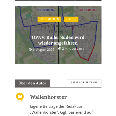
NACHRICHTEN
POLITIK
FDP begrüßt Änderungen ab
13. August
ÖPNV: Ruller Süden wird
wieder angefahren
2 min. Lesezeit
6. August 2026
ZEIGE ALLE BEITRÄGE
Über den Autor
Wallenhorster
Eigene Beiträge der Redaktion
„Wallenhorster“. Ggf. basierend auf