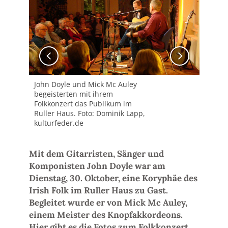
John Doyle und Mick Mc Auley
Joh
begeisterten mit ihrem
beg
Folkkonzert das Publikum im
Fol
Ruller Haus. Foto: Dominik Lapp,
Rul
kulturfeder.de
kul
Mit dem Gitarristen, Sänger und
Komponisten John Doyle war am
Dienstag, 30. Oktober, eine Koryphäe des
Irish Folk im Ruller Haus zu Gast.
Begleitet wurde er von Mick Mc Auley,
einem Meister des Knopfakkordeons.
Hier gibt es die Fotos zum Folkkonzert.