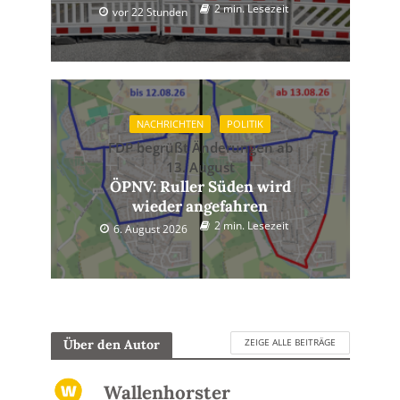
2 min. Lesezeit
vor 22 Stunden
NACHRICHTEN
POLITIK
FDP begrüßt Änderungen ab
13. August
ÖPNV: Ruller Süden wird
wieder angefahren
2 min. Lesezeit
6. August 2026
ZEIGE ALLE BEITRÄGE
Über den Autor
Wallenhorster