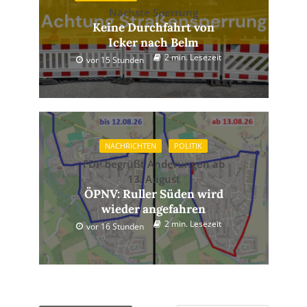
Nächste Sperrung
Keine Durchfahrt von
Icker nach Belm
2 min. Lesezeit
vor 15 Stunden
NACHRICHTEN
POLITIK
FDP begrüßt Änderungen ab
13. August
ÖPNV: Ruller Süden wird
wieder angefahren
2 min. Lesezeit
vor 16 Stunden