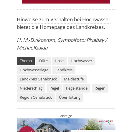
Hinweise zum Verhalten bei Hochwasser
bietet die Homepage des Landkreises
.
H. M.-D./lkos/pm, Symbolfoto: Pixabay /
MichaelGaida
Thema
Düte
Hase
Hochwasser
Hochwasserlage
Landkreis
Landkreis Osnabrück
Meldestufe
Niederschlag
Pegel
Pegelstände
Regen
Region Osnabrück
Überflutung
Anzeige