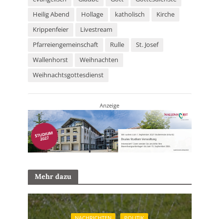
Heilig Abend
Hollage
katholisch
Kirche
Krippenfeier
Livestream
Pfarreiengemeinschaft
Rulle
St. Josef
Wallenhorst
Weihnachten
Weihnachtsgottesdienst
Anzeige
Mehr dazu
NACHRICHTEN
POLITIK