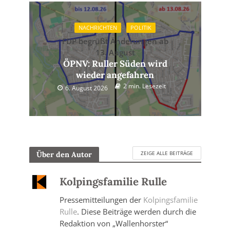
NACHRICHTEN
POLITIK
FDP begrüßt Änderungen ab
13. August
ÖPNV: Ruller Süden wird
wieder angefahren
2 min. Lesezeit
6. August 2026
ZEIGE ALLE BEITRÄGE
Über den Autor
Kolpingsfamilie Rulle
Pressemitteilungen der
Kolpingsfamilie
Rulle
. Diese Beiträge werden durch die
Redaktion von „Wallenhorster“