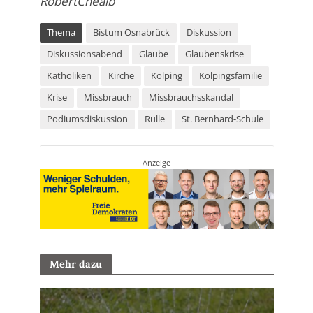
RobertCheaib
Thema
Bistum Osnabrück
Diskussion
Diskussionsabend
Glaube
Glaubenskrise
Katholiken
Kirche
Kolping
Kolpingsfamilie
Krise
Missbrauch
Missbrauchsskandal
Podiumsdiskussion
Rulle
St. Bernhard-Schule
Anzeige
Mehr dazu