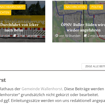
 NACHBARSCHAFT
NACHRICHTEN
POLITIK
ICHTEN
FDP begrüßt Änderungen
ächste Sperrung
13. August
 Durchfahrt von Icker
ÖPNV: Ruller Süden wir
nach Belm
wieder angefahren
Stunden
2 min. Lesezeit
vor 10 Stunden
2 min. Lesez
ZEIGE ALLE BEI
rst
 Rathaus der
Gemeinde Wallenhorst
. Diese Beiträge werden
enhorster“ grundsätzlich nicht gekürzt oder bearbeitet.
nd ggf. Einleitungssätze werden von uns redaktionell angepa