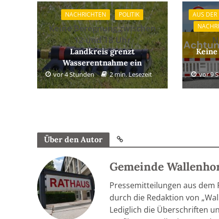
NACHRICHTEN
POLITIK
AUS DER
NACHR
Keine Beregnung zwischen
12 und 18 Uhr
N
Landkreis grenzt
Keine
Wasserentnahme ein
vor 4 Stunden
2 min. Lesezeit
vor 9 
Über den Autor
Gemeinde Wallenho
Pressemitteilungen aus dem
durch die Redaktion von „Wall
Lediglich die Überschriften u