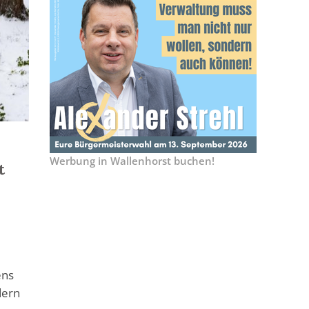
Werbung in Wallenhorst buchen!
t
ens
dern