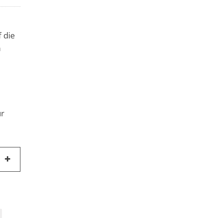
 die
m
ur