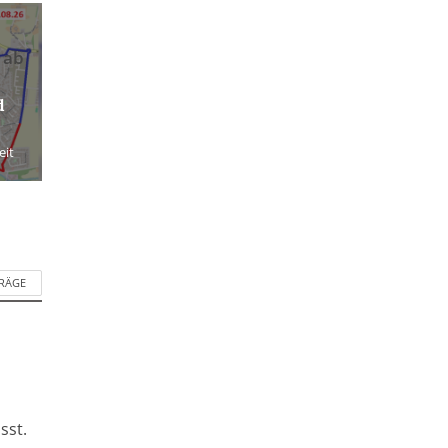
 ab
d
eit
TRÄGE
sst.