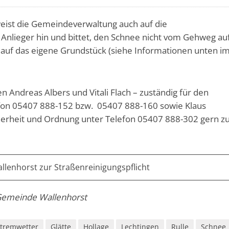
ist die Gemeindeverwaltung auch auf die
 Anlieger hin und bittet, den Schnee nicht vom Gehweg auf
 auf das eigene Grundstück (siehe Informationen unten i
 Andreas Albers und Vitali Flach – zuständig für den
efon 05407 888-152 bzw. 05407 888-160 sowie Klaus
rheit und Ordnung unter Telefon 05407 888-302 gern z
lenhorst zur Straßenreinigungspflicht
 Gemeinde Wallenhorst
xtremwetter
Glätte
Hollage
Lechtingen
Rulle
Schnee