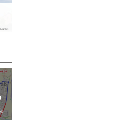
 ab
d
it