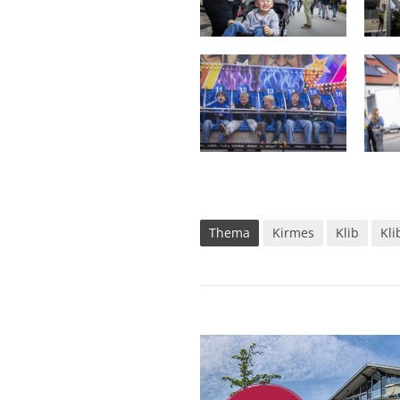
Thema
Kirmes
Klib
Kli