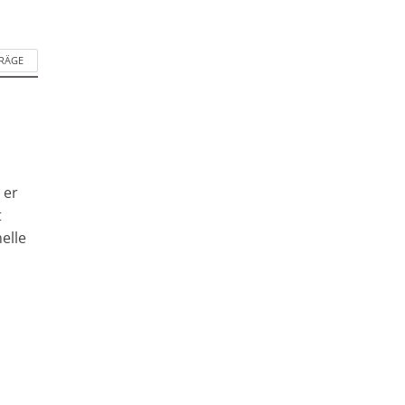
TRÄGE
 er
t
elle