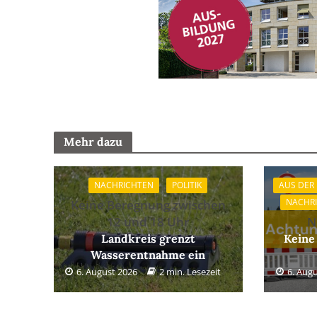
Mehr dazu
NACHRICHTEN
POLITIK
AUS DER
NACHR
Keine Beregnung zwischen
12 und 18 Uhr
N
Landkreis grenzt
Keine
Wasserentnahme ein
6. August 2026
2 min. Lesezeit
6. Aug