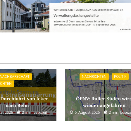
 NACHBARSCHAFT
NACHRICHTEN
POLITIK
ICHTEN
FDP begrüßt Änderungen
ächste Sperrung
13. August
 Durchfahrt von Icker
ÖPNV: Ruller Süden wir
nach Belm
wieder angefahren
ust 2026
2 min. Lesezeit
6. August 2026
2 min. Leseze