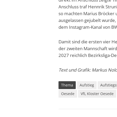
Anschluss traf Hennrik Stru
so machten Marius Bröcker u
ausgelassen gejubelt wurde, 
dem Instagram-Kanal von BW
Damit sind die ersten vier H
der zweiten Mannschaft wird 
2027 reichlich Bezirksliga-D
Text und Grafik: Markus Nol
Thema
Aufstieg
Aufstiegs
Oesede
VfL Kloster Oesede