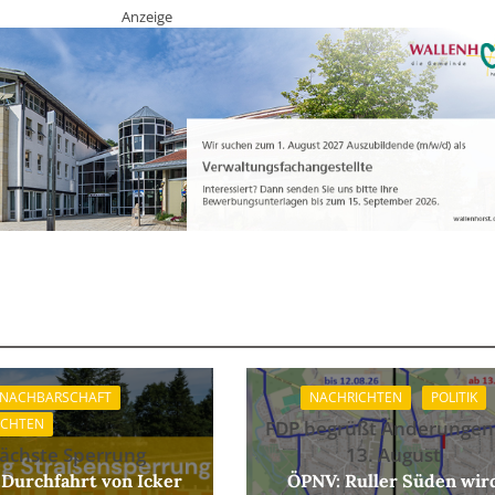
Anzeige
 NACHBARSCHAFT
NACHRICHTEN
POLITIK
ICHTEN
FDP begrüßt Änderungen
ächste Sperrung
13. August
 Durchfahrt von Icker
ÖPNV: Ruller Süden wir