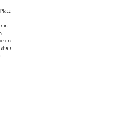
Platz
rmin
m
ie im
ssheit
.