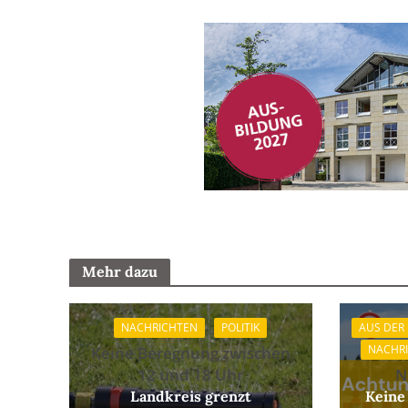
Mehr dazu
NACHRICHTEN
POLITIK
AUS DER
NACHR
Keine Beregnung zwischen
12 und 18 Uhr
N
Landkreis grenzt
Keine