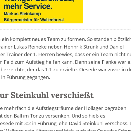
ein komplett neues Team zu formen. So standen plötzlic
rainer Lukas Reineke neben Hennrik Strunk und Daniel
r Trainer der 1. Herren bewies, dass er ein Team nicht n
 Feld zum Aufstieg helfen kann. Denn seine Flanke war es
 erreichte, der das 1:1 zu erzielte. Oesede war zuvor in d
 in Führung gegangen.
ur Steinkuhl verschießt
de mehrfach die Aufstiegsträume der Hollager begraben
ht den Ball im Tor zu versenken. Und so hieß es
esede mit 3:2 in Führung, ehe David Steinkuhl verschoss.
Tim Walhorn sein Können und hielt auch den Oeseder Schus