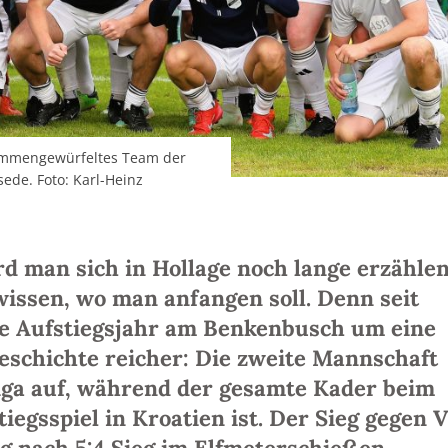
sammengewürfeltes Team der
ede. Foto: Karl-Heinz
rd man sich in Hollage noch lange erzählen
issen, wo man anfangen soll. Denn seit
ße Aufstiegsjahr am Benkenbusch um eine
schichte reicher: Die zweite Mannschaft
sliga auf, während der gesamte Kader beim
iegsspiel in Kroatien ist. Der Sieg gegen 
g nach 5:4 Sieg im Elfmeterschießen.