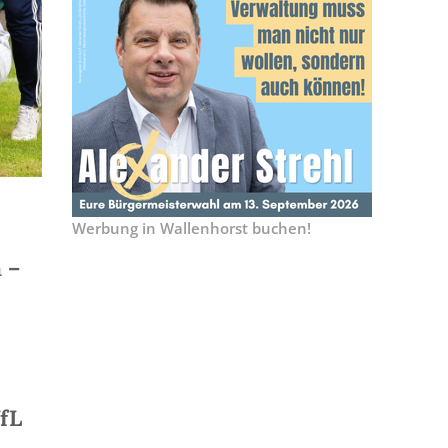
Werbung in Wallenhorst buchen!
 –
VfL