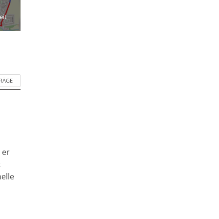
eit
TRÄGE
 er
t
elle