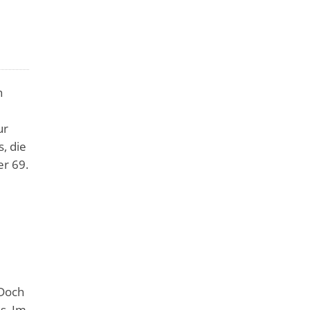
h
ur
, die
er 69.
 Doch
s. Im