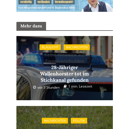
Mehr dazu
BLAULICHT
NACHRICHTEN
Keine Hinweise auf
Fremdverschulden
28-Jähriger
Wallenhorster tot im
Stichkanal gefunden
1 min. Lesezeit
vor 3 Stunden
NACHRICHTEN
POLITIK
Keine Beregnung zwischen