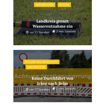
NACHRICHTEN
POLITIK
Keine Beregnung zwischen
12 und 18 Uhr
Landkreis grenzt
Wasserentnahme ein
2 min. Lesezeit
vor 13 Stunden
AUS DER NACHBARSCHAFT
NACHRICHTEN
Nächste Sperrung
Keine Durchfahrt von
Icker nach Belm
2 min. Lesezeit
vor 17 Stunden