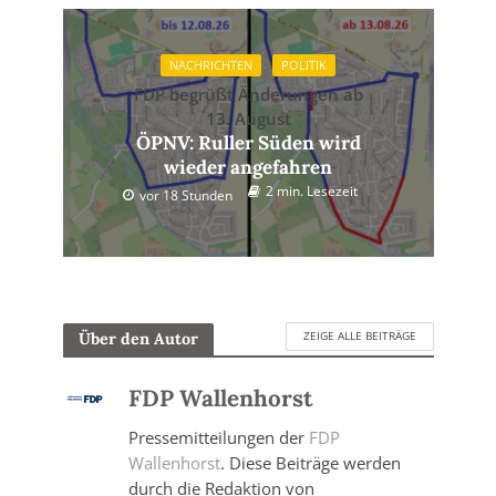
NACHRICHTEN
POLITIK
FDP begrüßt Änderungen ab
13. August
ÖPNV: Ruller Süden wird
wieder angefahren
2 min. Lesezeit
vor 18 Stunden
ZEIGE ALLE BEITRÄGE
Über den Autor
FDP Wallenhorst
Pressemitteilungen der
FDP
Wallenhorst
. Diese Beiträge werden
durch die Redaktion von