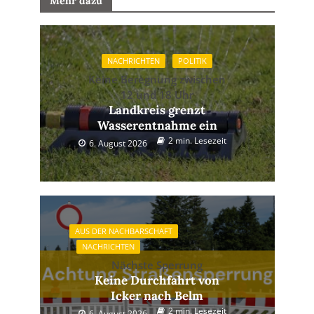
Mehr dazu
NACHRICHTEN
POLITIK
Keine Beregnung zwischen
12 und 18 Uhr
Landkreis grenzt
Wasserentnahme ein
2 min. Lesezeit
6. August 2026
AUS DER NACHBARSCHAFT
NACHRICHTEN
Nächste Sperrung
Keine Durchfahrt von
Icker nach Belm
2 min. Lesezeit
6. August 2026