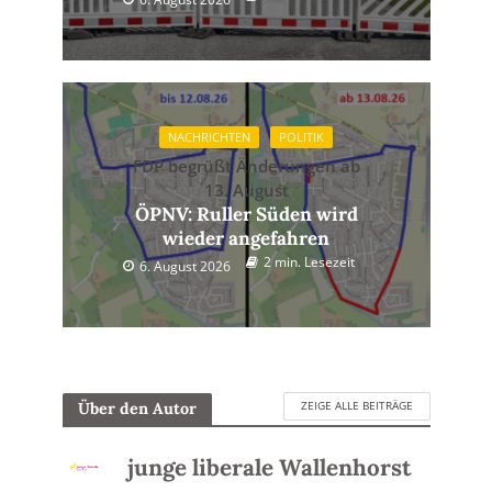
NACHRICHTEN
POLITIK
FDP begrüßt Änderungen ab
13. August
ÖPNV: Ruller Süden wird
wieder angefahren
2 min. Lesezeit
6. August 2026
ZEIGE ALLE BEITRÄGE
Über den Autor
junge liberale Wallenhorst