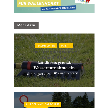
Mehr dazu
NACHRICHTEN
POLITIK
Keine Beregnung zwischen
12 und 18 Uhr
Landkreis grenzt
Wasserentnahme ein
2 min. Lesezeit
6. August 2026
AUS DER NACHBARSCHAFT