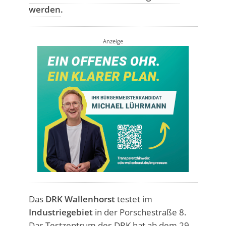
werden
.
Anzeige
Das
DRK Wallenhorst
testet im
Industriegebiet
in der Porschestraße 8.
Das Testzentrum des DRK hat ab dem 29.