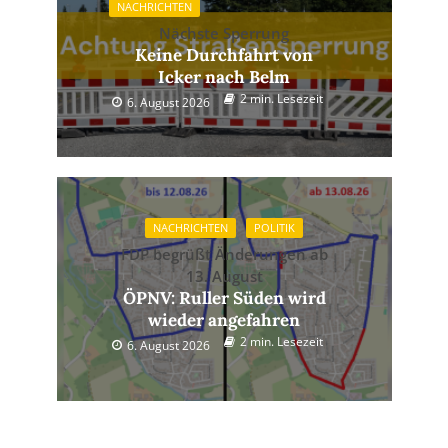
NACHRICHTEN
Nächste Sperrung
Keine Durchfahrt von
Icker nach Belm
2 min. Lesezeit
6. August 2026
NACHRICHTEN
POLITIK
FDP begrüßt Änderungen ab
13. August
ÖPNV: Ruller Süden wird
wieder angefahren
2 min. Lesezeit
6. August 2026