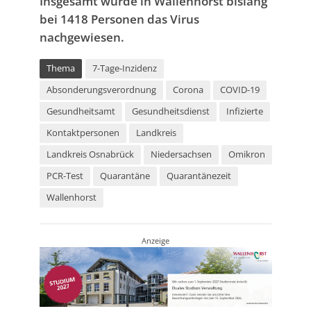
Insgesamt wurde in Wallenhorst bislang
bei 1418 Personen das Virus
nachgewiesen.
Thema
7-Tage-Inzidenz
Absonderungsverordnung
Corona
COVID-19
Gesundheitsamt
Gesundheitsdienst
Infizierte
Kontaktpersonen
Landkreis
Landkreis Osnabrück
Niedersachsen
Omikron
PCR-Test
Quarantäne
Quarantänezeit
Wallenhorst
Anzeige