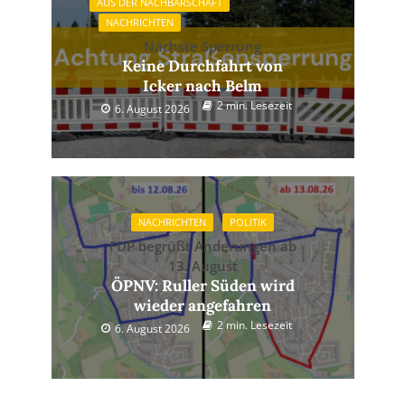
AUS DER NACHBARSCHAFT
NACHRICHTEN
Nächste Sperrung
Keine Durchfahrt von
Icker nach Belm
2 min. Lesezeit
6. August 2026
NACHRICHTEN
POLITIK
FDP begrüßt Änderungen ab
13. August
ÖPNV: Ruller Süden wird
wieder angefahren
2 min. Lesezeit
6. August 2026