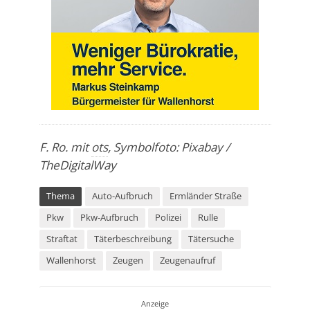
F. Ro. mit
ots
, Symbolfoto: Pixabay /
TheDigitalWay
Thema
Auto-Aufbruch
Ermländer Straße
Pkw
Pkw-Aufbruch
Polizei
Rulle
Straftat
Täterbeschreibung
Tätersuche
Wallenhorst
Zeugen
Zeugenaufruf
Anzeige