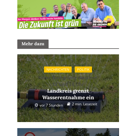
Mehr dazu
NACHRICHTEN
POLITIK
Keine Beregnung zwischen
12 und 18 Uhr
Landkreis grenzt
Wasserentnahme ein
2 min. Lesezeit
vor 7 Stunden