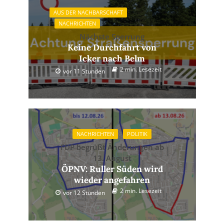
AUS DER NACHBARSCHAFT
NACHRICHTEN
Nächste Sperrung
Keine Durchfahrt von
Icker nach Belm
2 min. Lesezeit
vor 11 Stunden
NACHRICHTEN
POLITIK
FDP begrüßt Änderungen ab
13. August
ÖPNV: Ruller Süden wird
wieder angefahren
2 min. Lesezeit
vor 12 Stunden