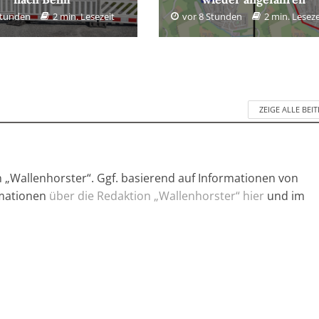
Stunden
2 min. Lesezeit
vor 8 Stunden
2 min. Leseze
ZEIGE ALLE BEI
n „Wallenhorster“. Ggf. basierend auf Informationen von
rmationen
über die Redaktion „Wallenhorster“ hier
und im