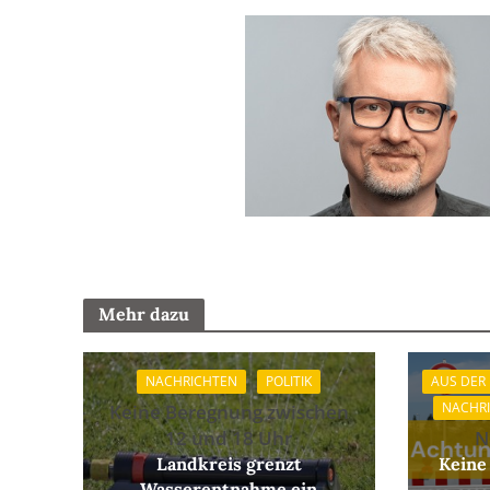
Mehr dazu
NACHRICHTEN
POLITIK
AUS DER
NACHR
Keine Beregnung zwischen
12 und 18 Uhr
N
Landkreis grenzt
Keine
Wasserentnahme ein