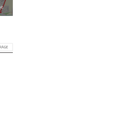
it
TRÄGE