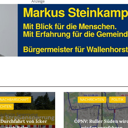
Anzeige
 NACHBARSCHAFT
NACHRICHTEN
POLITIK
ICHTEN
FDP begrüßt Änderungen
ächste Sperrung
13. August
 Durchfahrt von Icker
ÖPNV: Ruller Süden wir
nach Belm
wieder angefahren