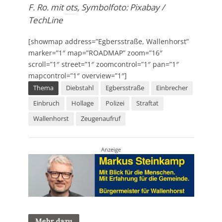
F. Ro. mit
ots
, Symbolfoto: Pixabay /
TechLine
[showmap address=”Egbersstraße, Wallenhorst”
marker=”1″ map=”ROADMAP” zoom=”16″
scroll=”1″ street=”1″ zoomcontrol=”1″ pan=”1″
mapcontrol=”1″ overview=”1″]
Thema
Diebstahl
Egbersstraße
Einbrecher
Einbruch
Hollage
Polizei
Straftat
Wallenhorst
Zeugenaufruf
Anzeige
Mehr dazu