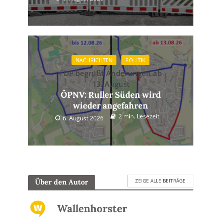
NACHRICHTEN
POLITIK
FDP begrüßt Änderungen ab
13. August
ÖPNV: Ruller Süden wird
wieder angefahren
2 min. Lesezeit
6. August 2026
ZEIGE ALLE BEITRÄGE
Über den Autor
Wallenhorster