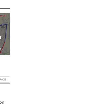
 ab
d
it
TRÄGE
ion