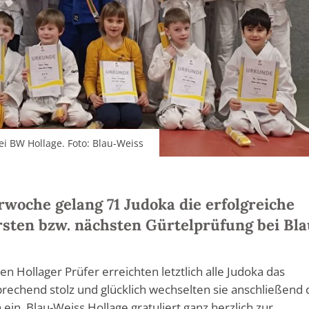
ei BW Hollage. Foto: Blau-Weiss
rwoche gelang 71 Judoka die erfolgreiche
rsten bzw. nächsten Gürtelprüfung bei Bla
n Hollager Prüfer erreichten letztlich alle Judoka das
prechend stolz und glücklich wechselten sie anschließend 
ein. Blau-Weiss Hollage gratuliert ganz herzlich zur