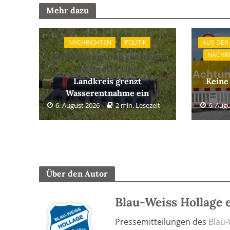
Mehr dazu
NACHRICHTEN
POLITIK
AUS DER
NACHR
Keine Beregnung zwischen
12 und 18 Uhr
N
Landkreis grenzt
Keine
Wasserentnahme ein
6. August 2026
2 min. Lesezeit
6. Aug
Über den Autor
Blau-Weiss Hollage e
Pressemitteilungen des
Blau-