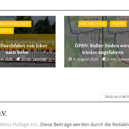
 NACHBARSCHAFT
NACHRICHTEN
POLITIK
ICHTEN
FDP begrüßt Änderungen
ächste Sperrung
13. August
 Durchfahrt von Icker
ÖPNV: Ruller Süden wir
nach Belm
wieder angefahren
ust 2026
2 min. Lesezeit
6. August 2026
2 min. Leseze
ZEIGE ALLE BEI
.V.
Weiss Hollage e.V.
. Diese Beiträge werden durch die Redakt