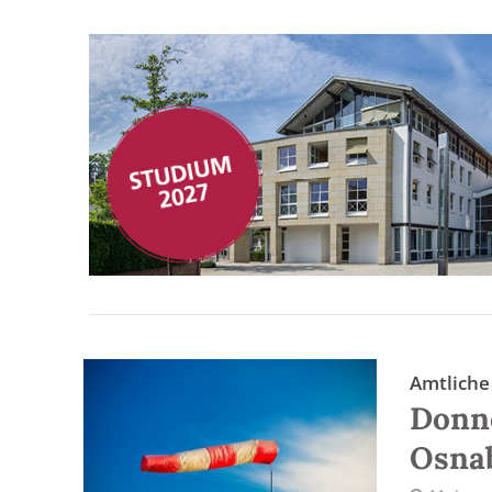
Amtlich
Donn
Osna