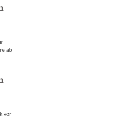
n
ür
re ab
n
k vor