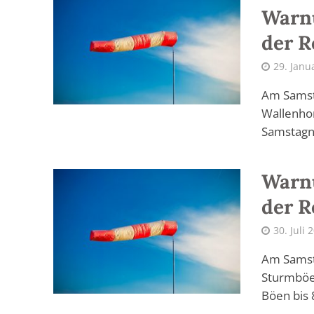
Warn
der 
29. Janu
Am Samsta
Wallenho
Samstagn
Warn
der 
30. Juli 
Am Samsta
Sturmböe
Böen bis 