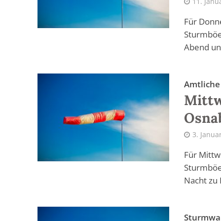
11. Janu
Für Donne
Sturmböen
Abend und
Amtlich
Mitt
Osna
3. Janua
Für Mittw
Sturmböen
Nacht zu 
Sturmwa