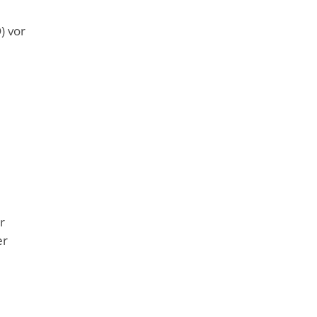
) vor
r
er