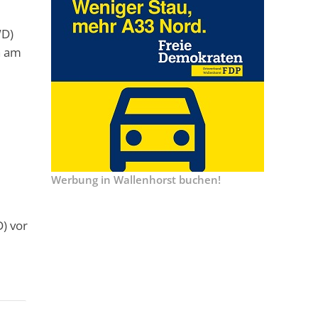
WD)
n am
Werbung in Wallenhorst buchen!
) vor