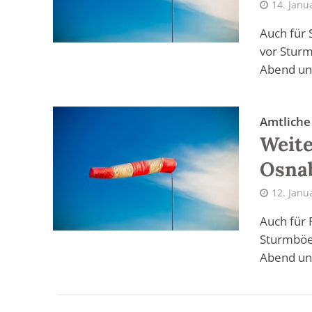
14. Janu
Auch für 
vor Sturm
Abend und
Amtlich
Weite
Osna
12. Janu
Auch für 
Sturmböen
Abend und