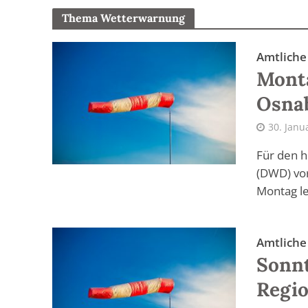
Thema Wetterwarnung
Amtlich
Monta
Osna
30. Janu
Für den h
(DWD) vor
Montag le
Amtlich
Sonnt
Regi