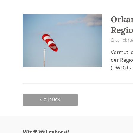
Orkan
Regi
9. Febru
Vermutlic
der Regi
(DWD) hat
ZURÜCK
Wir ❤ Wallenhorst!