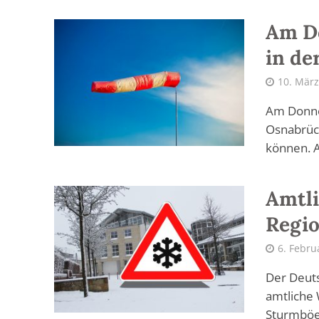
Am D
in de
10. März
Am Donner
Osnabrück
können. A
Amtli
Regi
6. Febru
Der Deuts
amtliche
Sturmböe