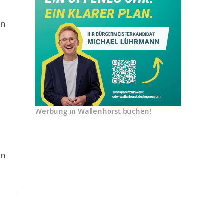
en
Werbung in Wallenhorst buchen!
en