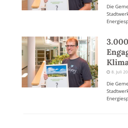
Die Gemei
Stadtwer
Energiesp
3.000
Enga
Klim
8. Juli 2
Die Gemei
Stadtwer
Energiesp