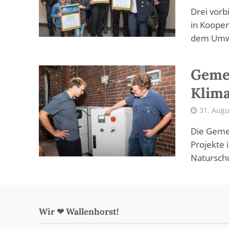
Drei vorb
in Koope
dem Umwe
Gemei
Klima
31. Augu
Die Gemei
Projekte 
Naturschu
Wir ❤ Wallenhorst!