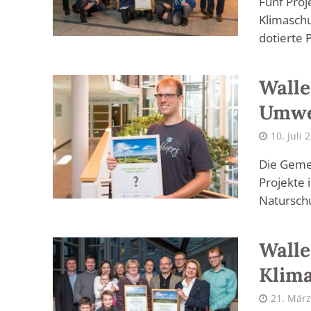
Fünf Proj
Klimaschu
dotierte 
Walle
Umwe
10. Juli 
Die Gemei
Projekte 
Naturschu
Wall
Klima
21. März