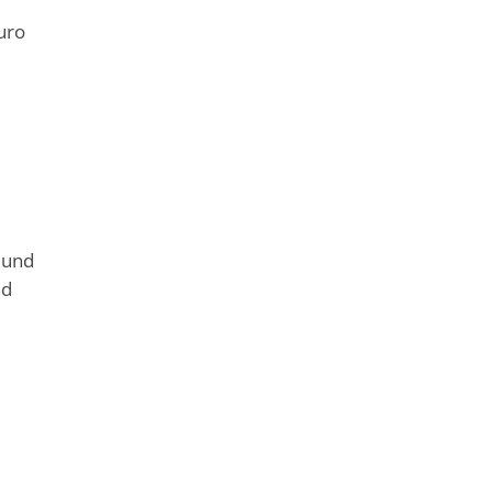
uro
 und
nd