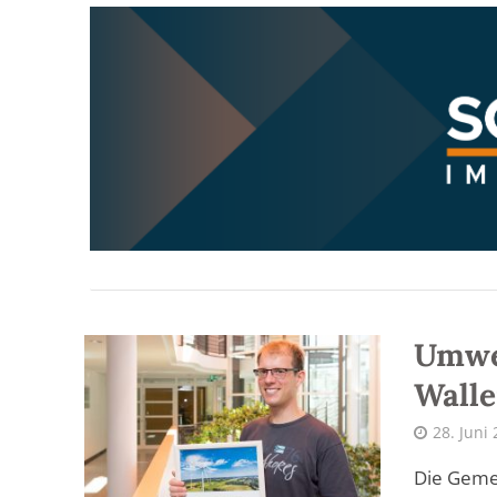
Umwel
Walle
28. Juni
Die Gemei