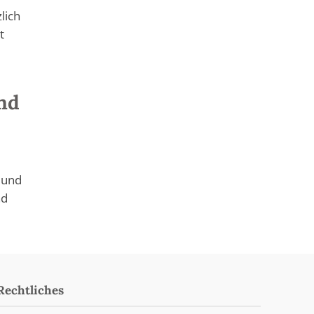
lich
t
nd
 und
nd
Rechtliches