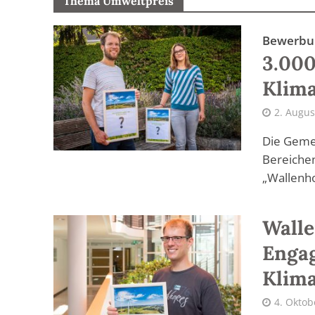
Thema Umweltpreis
Bewerbun
3.000
Klima
2. Augus
Die Gemei
Bereichen
„Wallenho
Walle
Enga
Klim
4. Oktob