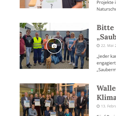
Projekte 
Naturschu
Bitte
„Sau
22. Mai 
„Jeder ka
engagiert
„Sauberma
Wall
Klima
13. Febr