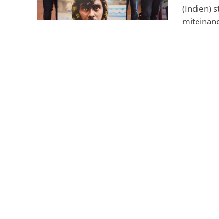
(Indien) 
miteinande