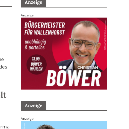
Anzeige
Anzeige
ne
 des
lt
Anzeige
Anzeige
harma