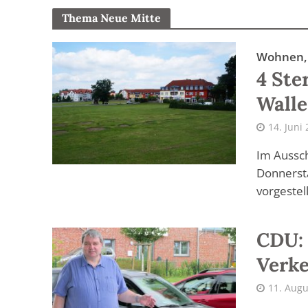
Thema Neue Mitte
Wohnen, 
4 Ste
Walle
14. Juni
Im Aussc
Donnersta
vorgestel
CDU: 
Verke
11. Augu