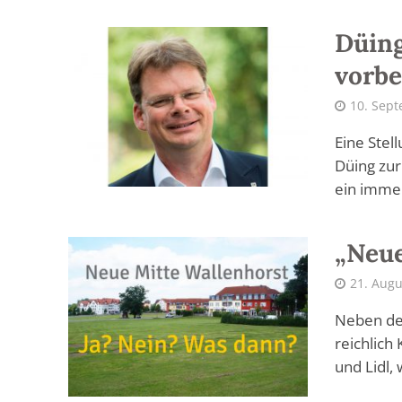
Düing
vorbe
10. Sep
Eine Ste
Düing zur
ein immen
„Neue
21. Augu
Neben den
reichlich
und Lidl, 