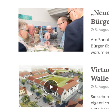
„Neue
Bürge
5. Augus
Am Sonnta
Bürger üb
worum es 
Virtu
Walle
3. Augus
Sie sehen
eigentlich