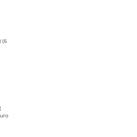
 (6
g
Euro