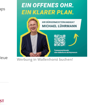
aps
„Neue
Werbung in Wallenhorst buchen!