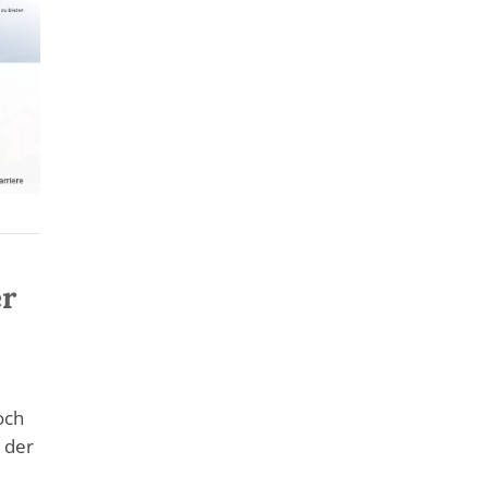
er
och
 der