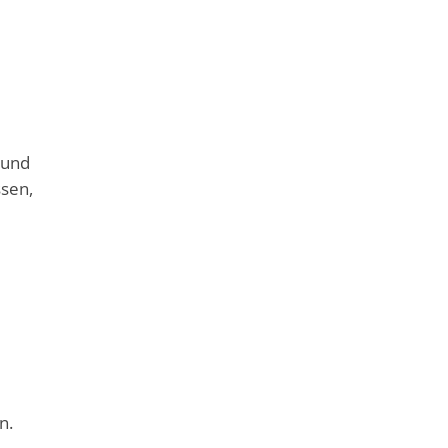
 und
ssen,
n.