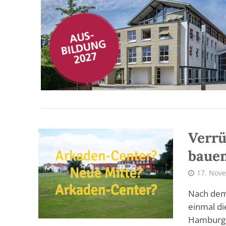
Verrü
baue
17. Nov
Nach dem
einmal di
Hamburge