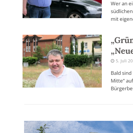
Wer an e
südlichen
mit eigen
„Grün
„Neue
5. Juli 2
Bald sind
Mitte“ au
Bürgerbef