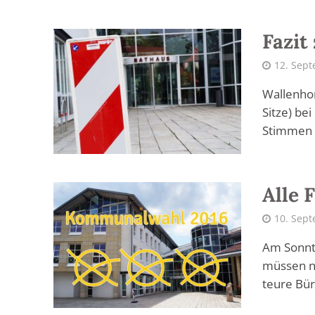
Fazit
12. Sep
Wallenhor
Sitze) be
Stimmen v
Alle 
10. Sep
Am Sonnta
müssen n
teure Bür