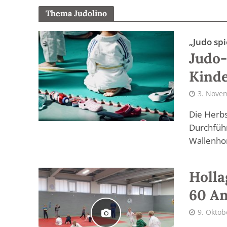
Thema Judolino
„Judo sp
Judo-
Kinde
3. Nove
Die Herbs
Durchführ
Wallenhor
Holla
60 A
9. Oktob