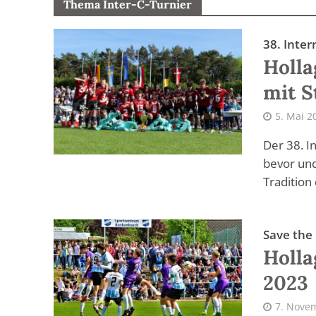
Thema Inter-C-Turnier
38. Inter
Holla
mit 
5. Mai 2
Der 38. I
bevor und
Tradition 
Save the
Holla
2023
7. Nove