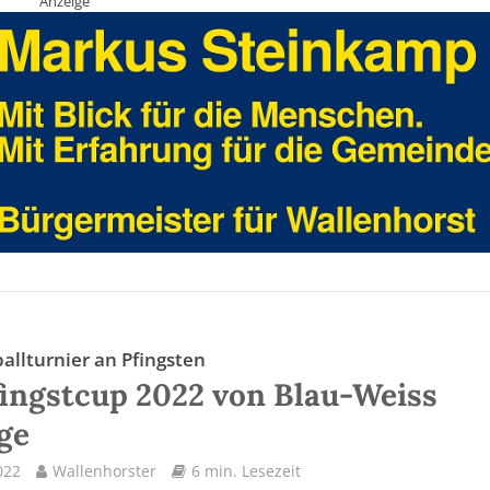
Anzeige
allturnier an Pfingsten
fingstcup 2022 von Blau-Weiss
ge
022
Wallenhorster
6 min. Lesezeit