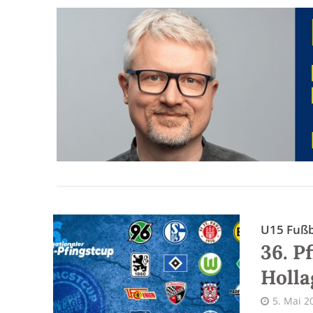
U15 Fußb
36. P
Holla
5. Mai 2