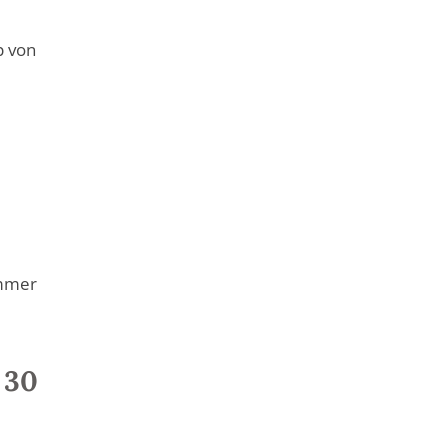
p von
ommer
 30