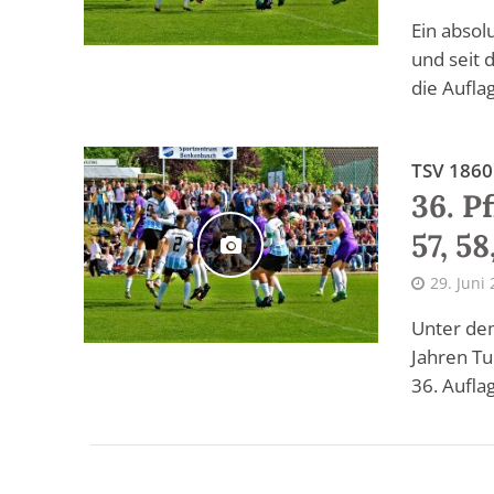
Ein absol
und seit 
die Auflag
TSV 1860
36. P
57, 58
29. Juni
Unter dem
Jahren Tu
36. Auflag