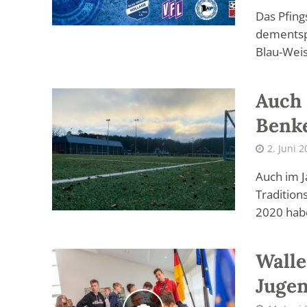
Das Pfin
dementspr
Blau-Weis
Auch 
Benke
2. Juni 
Auch im J
Traditio
2020 habe
Walle
Jugen