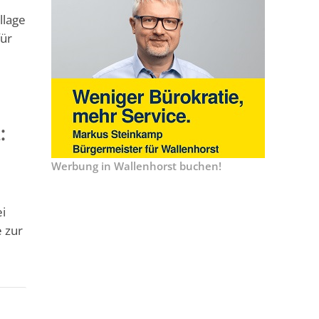
llage
für
:
Werbung in Wallenhorst buchen!
ei
 zur