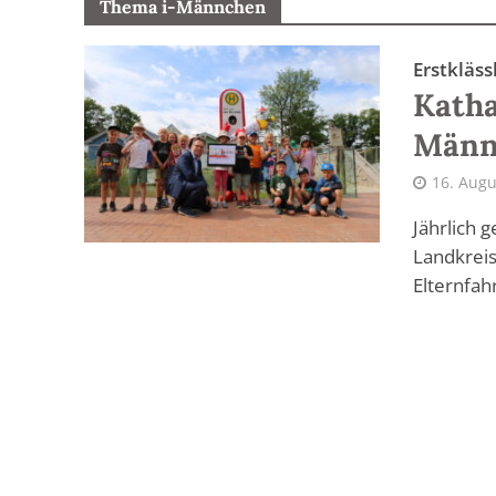
Thema i-Männchen
Erstkläss
Katha
Männ
16. Augu
Jährlich 
Landkreis
Elternfah